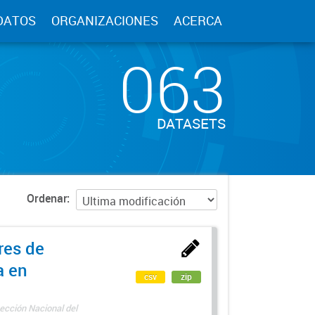
DATOS
ORGANIZACIONES
ACERCA
063
DATASETS
Ordenar
res de
a en
csv
zip
ección Nacional del