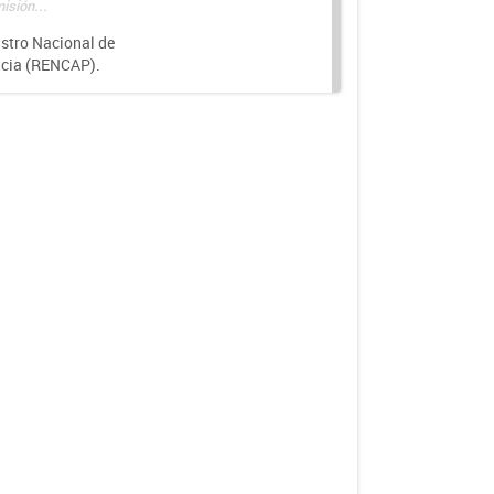
isión...
istro Nacional de
ncia (RENCAP).