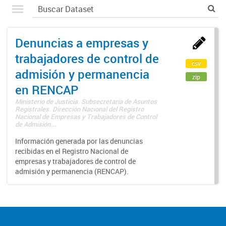
Denuncias a empresas y
trabajadores de control de
csv
admisión y permanencia
zip
en RENCAP
Ministerio de Justicia. Subsecretaría de Asuntos
Registrales. Dirección Nacional del Registro
Nacional de Empresas y Trabajadores de Control
de Admisión...
Información generada por las denuncias
recibidas en el Registro Nacional de
empresas y trabajadores de control de
admisión y permanencia (RENCAP).