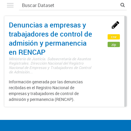
Denuncias a empresas y
trabajadores de control de
csv
admisión y permanencia
zip
en RENCAP
Ministerio de Justicia. Subsecretaría de Asuntos
Registrales. Dirección Nacional del Registro
Nacional de Empresas y Trabajadores de Control
de Admisión...
Información generada por las denuncias
recibidas en el Registro Nacional de
empresas y trabajadores de control de
admisión y permanencia (RENCAP).