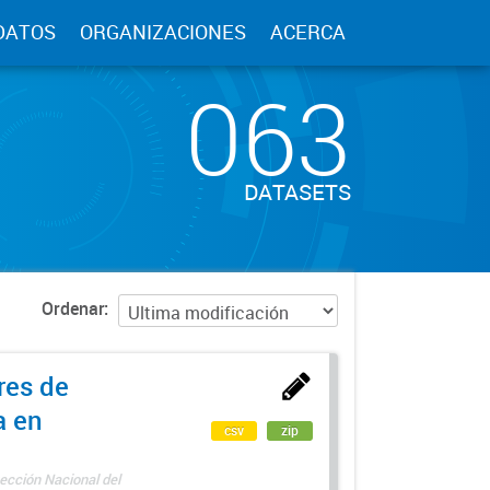
DATOS
ORGANIZACIONES
ACERCA
063
DATASETS
Ordenar
res de
a en
csv
zip
ección Nacional del