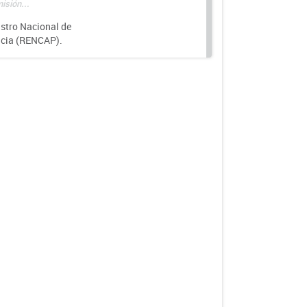
isión...
istro Nacional de
ncia (RENCAP).