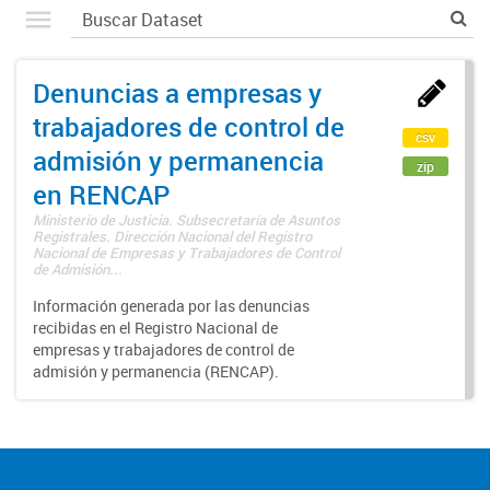
Denuncias a empresas y
trabajadores de control de
csv
admisión y permanencia
zip
en RENCAP
Ministerio de Justicia. Subsecretaría de Asuntos
Registrales. Dirección Nacional del Registro
Nacional de Empresas y Trabajadores de Control
de Admisión...
Información generada por las denuncias
recibidas en el Registro Nacional de
empresas y trabajadores de control de
admisión y permanencia (RENCAP).