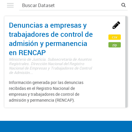
Denuncias a empresas y
trabajadores de control de
csv
admisión y permanencia
zip
en RENCAP
Ministerio de Justicia. Subsecretaría de Asuntos
Registrales. Dirección Nacional del Registro
Nacional de Empresas y Trabajadores de Control
de Admisión...
Información generada por las denuncias
recibidas en el Registro Nacional de
empresas y trabajadores de control de
admisión y permanencia (RENCAP).