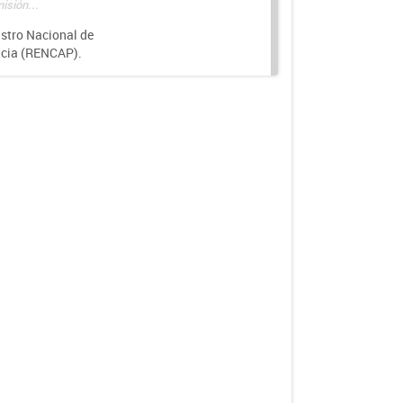
isión...
istro Nacional de
ncia (RENCAP).