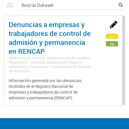
Denuncias a empresas y
trabajadores de control de
csv
admisión y permanencia
zip
en RENCAP
Ministerio de Justicia. Subsecretaría de Asuntos
Registrales. Dirección Nacional del Registro
Nacional de Empresas y Trabajadores de Control
de Admisión...
Información generada por las denuncias
recibidas en el Registro Nacional de
empresas y trabajadores de control de
admisión y permanencia (RENCAP).