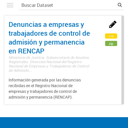
Denuncias a empresas y
trabajadores de control de
csv
admisión y permanencia
zip
en RENCAP
Ministerio de Justicia. Subsecretaría de Asuntos
Registrales. Dirección Nacional del Registro
Nacional de Empresas y Trabajadores de Control
de Admisión...
Información generada por las denuncias
recibidas en el Registro Nacional de
empresas y trabajadores de control de
admisión y permanencia (RENCAP).