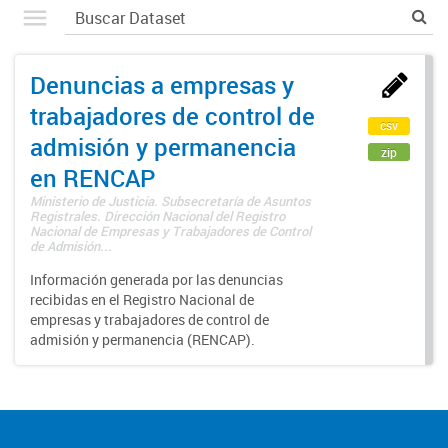
Denuncias a empresas y
trabajadores de control de
csv
admisión y permanencia
zip
en RENCAP
Ministerio de Justicia. Subsecretaría de Asuntos
Registrales. Dirección Nacional del Registro
Nacional de Empresas y Trabajadores de Control
de Admisión...
Información generada por las denuncias
recibidas en el Registro Nacional de
empresas y trabajadores de control de
admisión y permanencia (RENCAP).