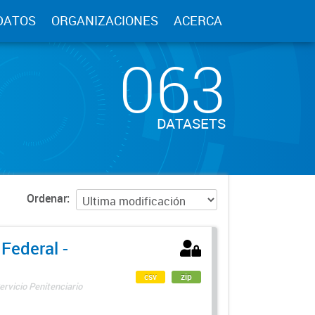
DATOS
ORGANIZACIONES
ACERCA
063
DATASETS
Ordenar
 Federal -
csv
zip
ervicio Penitenciario