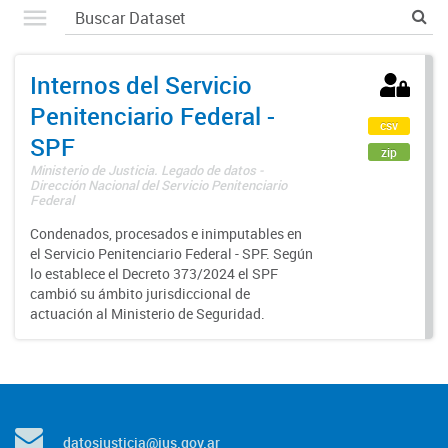
Internos del Servicio
Penitenciario Federal -
csv
SPF
zip
Ministerio de Justicia. Legado de datos -
Dirección Nacional del Servicio Penitenciario
Federal
Condenados, procesados e inimputables en
el Servicio Penitenciario Federal - SPF. Según
lo establece el Decreto 373/2024 el SPF
cambió su ámbito jurisdiccional de
actuación al Ministerio de Seguridad.
datosjusticia@jus.gov.ar