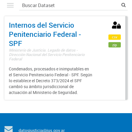
Internos del Servicio
Penitenciario Federal -
csv
SPF
zip
Ministerio de Justicia. Legado de datos -
Dirección Nacional del Servicio Penitenciario
Federal
Condenados, procesados e inimputables en
el Servicio Penitenciario Federal - SPF. Según
lo establece el Decreto 373/2024 el SPF
cambió su ámbito jurisdiccional de
actuación al Ministerio de Seguridad.
datosjusticia@jus.gov.ar