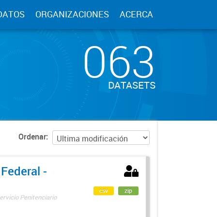
DATOS
ORGANIZACIONES
ACERCA
063
DATASETS
Ordenar
 Federal -
csv
zip
ervicio Penitenciario