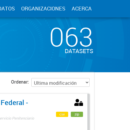
DATOS
ORGANIZACIONES
ACERCA
063
DATASETS
Ordenar
 Federal -
csv
zip
ervicio Penitenciario