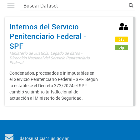
Internos del Servicio
Penitenciario Federal -
csv
SPF
zip
Ministerio de Justicia. Legado de datos -
Dirección Nacional del Servicio Penitenciario
Federal
Condenados, procesados e inimputables en
el Servicio Penitenciario Federal - SPF. Según
lo establece el Decreto 373/2024 el SPF
cambió su ámbito jurisdiccional de
actuación al Ministerio de Seguridad.
datosjusticia@jus.gov.ar