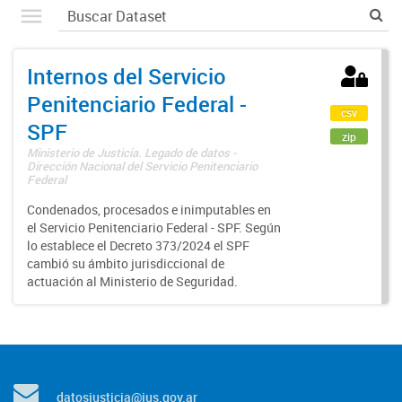
Internos del Servicio
Penitenciario Federal -
csv
SPF
zip
Ministerio de Justicia. Legado de datos -
Dirección Nacional del Servicio Penitenciario
Federal
Condenados, procesados e inimputables en
el Servicio Penitenciario Federal - SPF. Según
lo establece el Decreto 373/2024 el SPF
cambió su ámbito jurisdiccional de
actuación al Ministerio de Seguridad.
datosjusticia@jus.gov.ar