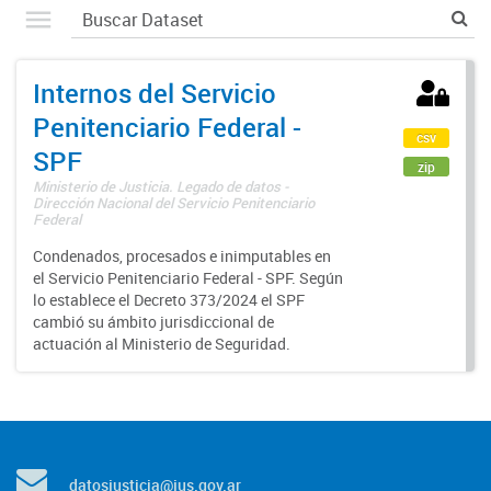
Internos del Servicio
Penitenciario Federal -
csv
SPF
zip
Ministerio de Justicia. Legado de datos -
Dirección Nacional del Servicio Penitenciario
Federal
Condenados, procesados e inimputables en
el Servicio Penitenciario Federal - SPF. Según
lo establece el Decreto 373/2024 el SPF
cambió su ámbito jurisdiccional de
actuación al Ministerio de Seguridad.
datosjusticia@jus.gov.ar