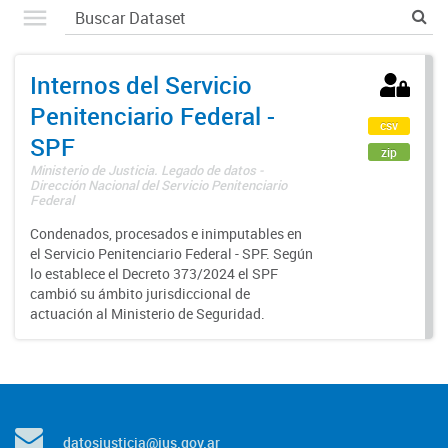
Internos del Servicio
Penitenciario Federal -
csv
SPF
zip
Ministerio de Justicia. Legado de datos -
Dirección Nacional del Servicio Penitenciario
Federal
Condenados, procesados e inimputables en
el Servicio Penitenciario Federal - SPF. Según
lo establece el Decreto 373/2024 el SPF
cambió su ámbito jurisdiccional de
actuación al Ministerio de Seguridad.
datosjusticia@jus.gov.ar