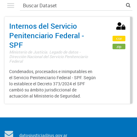
Internos del Servicio
Penitenciario Federal -
csv
SPF
zip
Ministerio de Justicia. Legado de datos -
Dirección Nacional del Servicio Penitenciario
Federal
Condenados, procesados e inimputables en
el Servicio Penitenciario Federal - SPF. Según
lo establece el Decreto 373/2024 el SPF
cambió su ámbito jurisdiccional de
actuación al Ministerio de Seguridad.
datosjusticia@jus.gov.ar