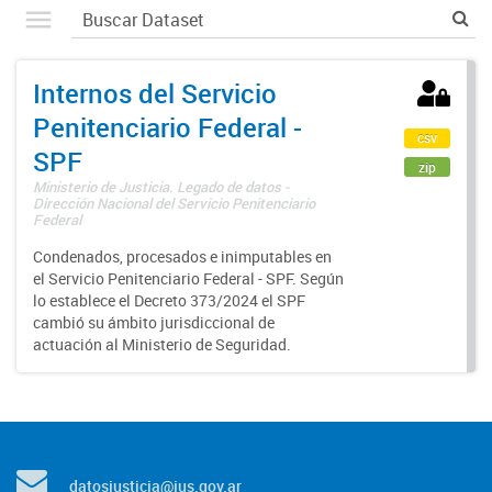
Internos del Servicio
Penitenciario Federal -
csv
SPF
zip
Ministerio de Justicia. Legado de datos -
Dirección Nacional del Servicio Penitenciario
Federal
Condenados, procesados e inimputables en
el Servicio Penitenciario Federal - SPF. Según
lo establece el Decreto 373/2024 el SPF
cambió su ámbito jurisdiccional de
actuación al Ministerio de Seguridad.
datosjusticia@jus.gov.ar