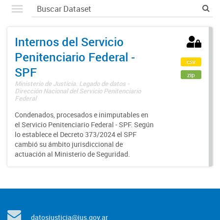
Internos del Servicio
Penitenciario Federal -
csv
SPF
zip
Ministerio de Justicia. Legado de datos -
Dirección Nacional del Servicio Penitenciario
Federal
Condenados, procesados e inimputables en
el Servicio Penitenciario Federal - SPF. Según
lo establece el Decreto 373/2024 el SPF
cambió su ámbito jurisdiccional de
actuación al Ministerio de Seguridad.
datosjusticia@jus.gov.ar