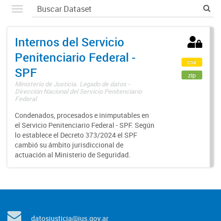
Internos del Servicio
Penitenciario Federal -
csv
SPF
zip
Ministerio de Justicia. Legado de datos -
Dirección Nacional del Servicio Penitenciario
Federal
Condenados, procesados e inimputables en
el Servicio Penitenciario Federal - SPF. Según
lo establece el Decreto 373/2024 el SPF
cambió su ámbito jurisdiccional de
actuación al Ministerio de Seguridad.
datosjusticia@jus.gov.ar