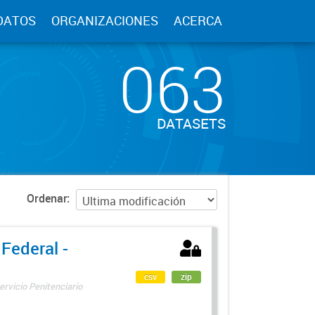
DATOS
ORGANIZACIONES
ACERCA
063
DATASETS
Ordenar
 Federal -
csv
zip
ervicio Penitenciario