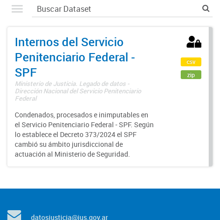
Internos del Servicio
Penitenciario Federal -
csv
SPF
zip
Ministerio de Justicia. Legado de datos -
Dirección Nacional del Servicio Penitenciario
Federal
Condenados, procesados e inimputables en
el Servicio Penitenciario Federal - SPF. Según
lo establece el Decreto 373/2024 el SPF
cambió su ámbito jurisdiccional de
actuación al Ministerio de Seguridad.
datosjusticia@jus.gov.ar