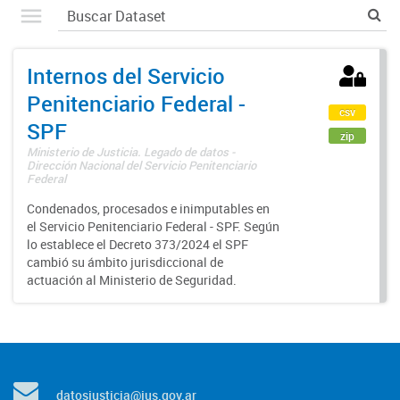
Internos del Servicio
Penitenciario Federal -
csv
SPF
zip
Ministerio de Justicia. Legado de datos -
Dirección Nacional del Servicio Penitenciario
Federal
Condenados, procesados e inimputables en
el Servicio Penitenciario Federal - SPF. Según
lo establece el Decreto 373/2024 el SPF
cambió su ámbito jurisdiccional de
actuación al Ministerio de Seguridad.
datosjusticia@jus.gov.ar