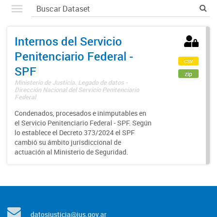
Internos del Servicio
Penitenciario Federal -
csv
SPF
zip
Ministerio de Justicia. Legado de datos -
Dirección Nacional del Servicio Penitenciario
Federal
Condenados, procesados e inimputables en
el Servicio Penitenciario Federal - SPF. Según
lo establece el Decreto 373/2024 el SPF
cambió su ámbito jurisdiccional de
actuación al Ministerio de Seguridad.
datosjusticia@jus.gov.ar