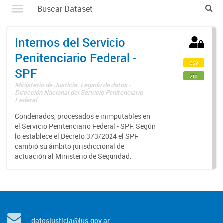
Internos del Servicio
Penitenciario Federal -
csv
SPF
zip
Ministerio de Justicia. Legado de datos -
Dirección Nacional del Servicio Penitenciario
Federal
Condenados, procesados e inimputables en
el Servicio Penitenciario Federal - SPF. Según
lo establece el Decreto 373/2024 el SPF
cambió su ámbito jurisdiccional de
actuación al Ministerio de Seguridad.
datosjusticia@jus.gov.ar