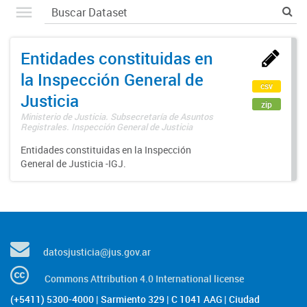
Entidades constituidas en
la Inspección General de
csv
Justicia
zip
Ministerio de Justicia. Subsecretaría de Asuntos
Registrales. Inspección General de Justicia
Entidades constituidas en la Inspección
General de Justicia -IGJ.
datosjusticia@jus.gov.ar
Commons Attribution 4.0 International license
(+5411) 5300-4000 | Sarmiento 329 | C 1041 AAG | Ciudad