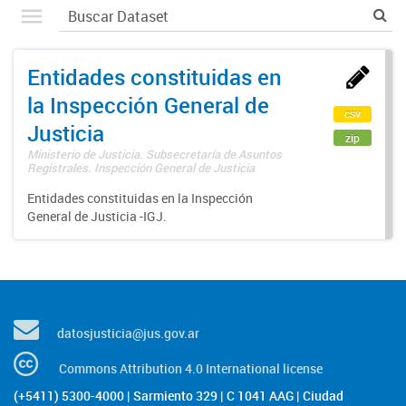
Entidades constituidas en
la Inspección General de
csv
Justicia
zip
Ministerio de Justicia. Subsecretaría de Asuntos
Registrales. Inspección General de Justicia
Entidades constituidas en la Inspección
General de Justicia -IGJ.
datosjusticia@jus.gov.ar
Commons Attribution 4.0 International license
(+5411) 5300-4000 | Sarmiento 329 | C 1041 AAG | Ciudad