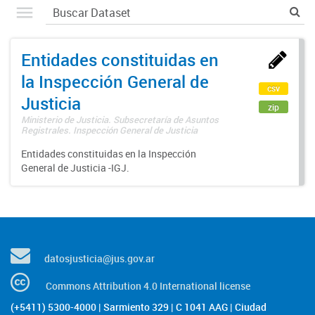
Entidades constituidas en
la Inspección General de
csv
Justicia
zip
Ministerio de Justicia. Subsecretaría de Asuntos
Registrales. Inspección General de Justicia
Entidades constituidas en la Inspección
General de Justicia -IGJ.
datosjusticia@jus.gov.ar
Commons Attribution 4.0 International license
(+5411) 5300-4000 | Sarmiento 329 | C 1041 AAG | Ciudad