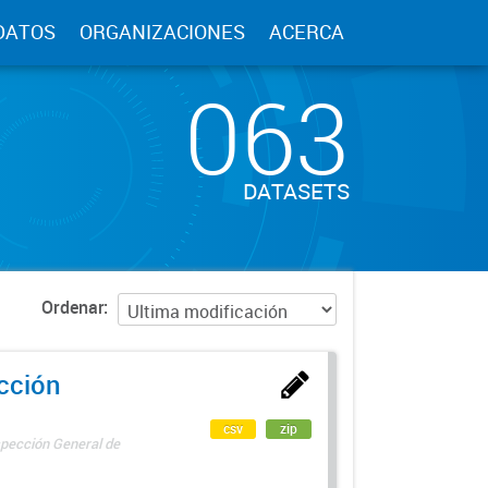
DATOS
ORGANIZACIONES
ACERCA
063
DATASETS
Ordenar
ección
csv
zip
spección General de