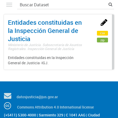
Entidades constituidas en
la Inspección General de
csv
Justicia
zip
Ministerio de Justicia. Subsecretaría de Asuntos
Registrales. Inspección General de Justicia
Entidades constituidas en la Inspección
General de Justicia -IGJ.
datosjusticia@jus.gov.ar
Commons Attribution 4.0 International license
(+5411) 5300-4000 | Sarmiento 329 | C 1041 AAG | Ciudad