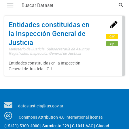
Entidades constituidas en
la Inspección General de
csv
Justicia
zip
Ministerio de Justicia. Subsecretaría de Asuntos
Registrales. Inspección General de Justicia
Entidades constituidas en la Inspección
General de Justicia -IGJ.
datosjusticia@jus.gov.ar
Commons Attribution 4.0 International license
(+5411) 5300-4000 | Sarmiento 329 | C 1041 AAG | Ciudad