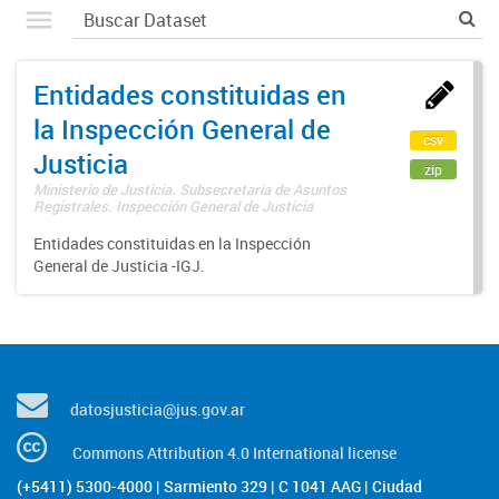
Entidades constituidas en
la Inspección General de
csv
Justicia
zip
Ministerio de Justicia. Subsecretaría de Asuntos
Registrales. Inspección General de Justicia
Entidades constituidas en la Inspección
General de Justicia -IGJ.
datosjusticia@jus.gov.ar
Commons Attribution 4.0 International license
(+5411) 5300-4000 | Sarmiento 329 | C 1041 AAG | Ciudad