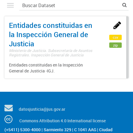
Entidades constituidas en
la Inspección General de
csv
Justicia
zip
Ministerio de Justicia. Subsecretaría de Asuntos
Registrales. Inspección General de Justicia
Entidades constituidas en la Inspección
General de Justicia -IGJ.
datosjusticia@jus.gov.ar
Commons Attribution 4.0 International license
(+5411) 5300-4000 | Sarmiento 329 | C 1041 AAG | Ciudad