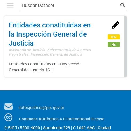
Entidades constituidas en
la Inspección General de
csv
Justicia
zip
Ministerio de Justicia. Subsecretaría de Asuntos
Registrales. Inspección General de Justicia
Entidades constituidas en la Inspección
General de Justicia -IGJ.
datosjusticia@jus.gov.ar
Commons Attribution 4.0 International license
(+5411) 5300-4000 | Sarmiento 329 | C 1041 AAG | Ciudad