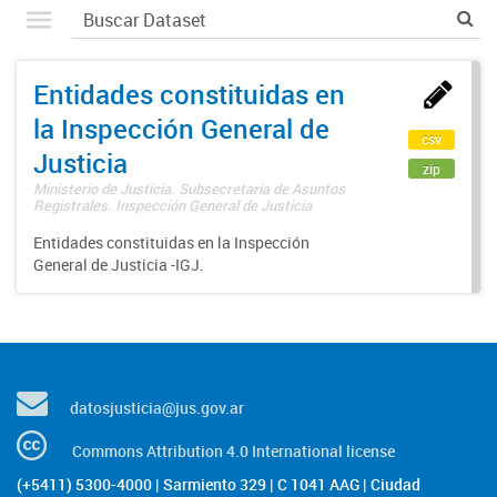
Entidades constituidas en
la Inspección General de
csv
Justicia
zip
Ministerio de Justicia. Subsecretaría de Asuntos
Registrales. Inspección General de Justicia
Entidades constituidas en la Inspección
General de Justicia -IGJ.
datosjusticia@jus.gov.ar
Commons Attribution 4.0 International license
(+5411) 5300-4000 | Sarmiento 329 | C 1041 AAG | Ciudad