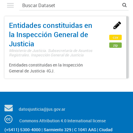
Entidades constituidas en
la Inspección General de
csv
Justicia
zip
Ministerio de Justicia. Subsecretaría de Asuntos
Registrales. Inspección General de Justicia
Entidades constituidas en la Inspección
General de Justicia -IGJ.
datosjusticia@jus.gov.ar
Commons Attribution 4.0 International license
(+5411) 5300-4000 | Sarmiento 329 | C 1041 AAG | Ciudad