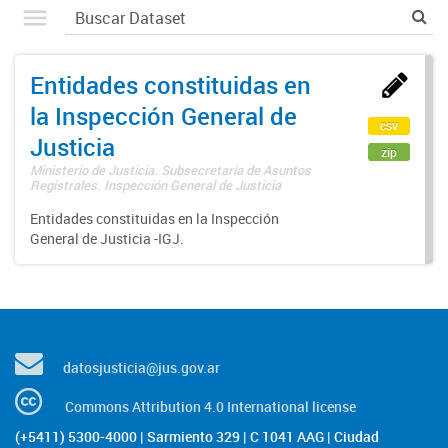
Entidades constituidas en
la Inspección General de
csv
Justicia
zip
Ministerio de Justicia. Subsecretaría de Asuntos
Registrales. Inspección General de Justicia
Entidades constituidas en la Inspección
General de Justicia -IGJ.
datosjusticia@jus.gov.ar
Commons Attribution 4.0 International license
(+5411) 5300-4000 | Sarmiento 329 | C 1041 AAG | Ciudad