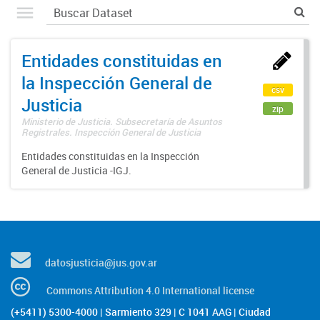
Entidades constituidas en
la Inspección General de
csv
Justicia
zip
Ministerio de Justicia. Subsecretaría de Asuntos
Registrales. Inspección General de Justicia
Entidades constituidas en la Inspección
General de Justicia -IGJ.
datosjusticia@jus.gov.ar
Commons Attribution 4.0 International license
(+5411) 5300-4000 | Sarmiento 329 | C 1041 AAG | Ciudad