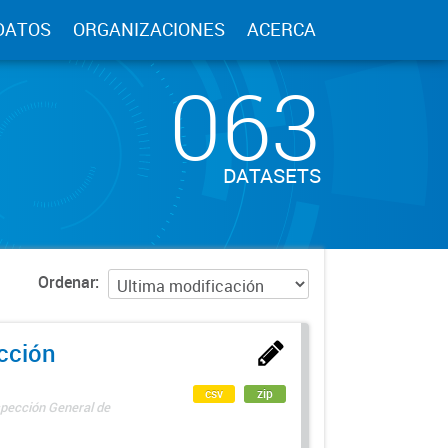
DATOS
ORGANIZACIONES
ACERCA
063
DATASETS
Ordenar
ección
csv
zip
spección General de