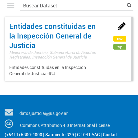
Entidades constituidas en
la Inspección General de
csv
Justicia
zip
Ministerio de Justicia. Subsecretaría de Asuntos
Registrales. Inspección General de Justicia
Entidades constituidas en la Inspección
General de Justicia -IGJ.
datosjusticia@jus.gov.ar
Commons Attribution 4.0 International license
(+5411) 5300-4000 | Sarmiento 329 | C 1041 AAG | Ciudad