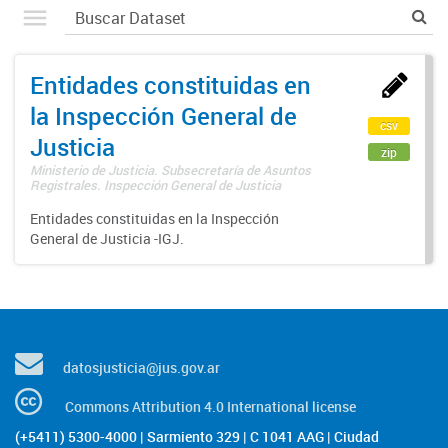
Entidades constituidas en
la Inspección General de
csv
Justicia
zip
Ministerio de Justicia. Subsecretaría de Asuntos
Registrales. Inspección General de Justicia
Entidades constituidas en la Inspección
General de Justicia -IGJ.
datosjusticia@jus.gov.ar
Commons Attribution 4.0 International license
(+5411) 5300-4000 | Sarmiento 329 | C 1041 AAG | Ciudad