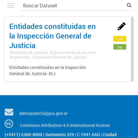
Entidades constituidas en
la Inspección General de
csv
Justicia
zip
Ministerio de Justicia. Subsecretaría de Asuntos
Registrales. Inspección General de Justicia
Entidades constituidas en la Inspección
General de Justicia -IGJ.
datosjusticia@jus.gov.ar
Commons Attribution 4.0 International license
(+5411) 5300-4000 | Sarmiento 329 | C 1041 AAG | Ciudad