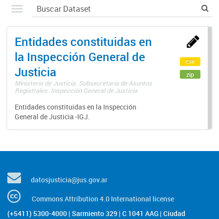
Entidades constituidas en
la Inspección General de
csv
Justicia
zip
Ministerio de Justicia. Subsecretaría de Asuntos
Registrales. Inspección General de Justicia
Entidades constituidas en la Inspección
General de Justicia -IGJ.
datosjusticia@jus.gov.ar
Commons Attribution 4.0 International license
(+5411) 5300-4000 | Sarmiento 329 | C 1041 AAG | Ciudad