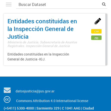
Entidades constituidas en
la Inspección General de
csv
Justicia
zip
Ministerio de Justicia. Subsecretaría de Asuntos
Registrales. Inspección General de Justicia
Entidades constituidas en la Inspección
General de Justicia -IGJ.
datosjusticia@jus.gov.ar
Commons Attribution 4.0 International license
(+5411) 5300-4000 | Sarmiento 329 | C 1041 AAG | Ciudad