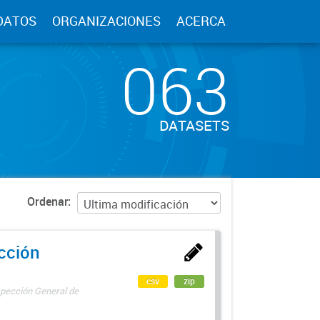
DATOS
ORGANIZACIONES
ACERCA
063
DATASETS
Ordenar
ección
csv
zip
spección General de