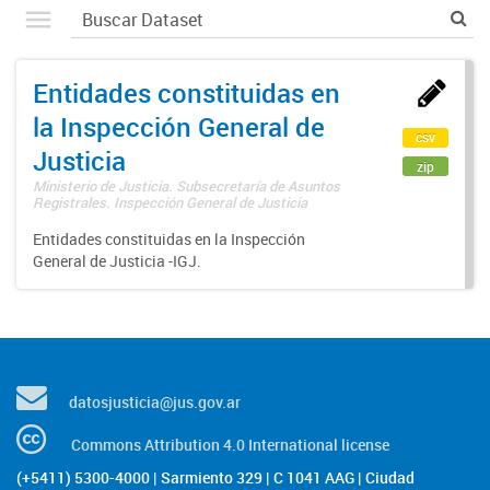
Entidades constituidas en
la Inspección General de
csv
Justicia
zip
Ministerio de Justicia. Subsecretaría de Asuntos
Registrales. Inspección General de Justicia
Entidades constituidas en la Inspección
General de Justicia -IGJ.
datosjusticia@jus.gov.ar
Commons Attribution 4.0 International license
(+5411) 5300-4000 | Sarmiento 329 | C 1041 AAG | Ciudad