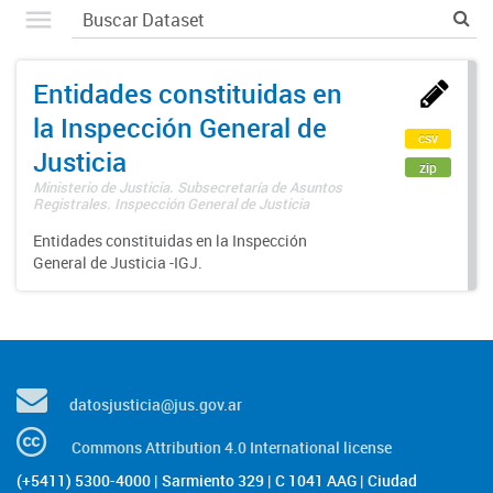
Entidades constituidas en
la Inspección General de
csv
Justicia
zip
Ministerio de Justicia. Subsecretaría de Asuntos
Registrales. Inspección General de Justicia
Entidades constituidas en la Inspección
General de Justicia -IGJ.
datosjusticia@jus.gov.ar
Commons Attribution 4.0 International license
(+5411) 5300-4000 | Sarmiento 329 | C 1041 AAG | Ciudad